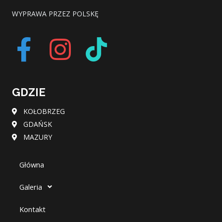
WYPRAWA PRZEZ POLSKĘ
F
I
T
a
n
i
c
s
k
GDZIE
e
t
t
KOŁOBRZEG
GDAŃSK
b
a
o
MAZURY
o
g
k
Główna
o
r
Galeria
k
a
Kontakt